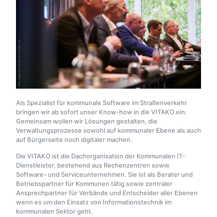
Als Spezialist für kommunale Software im Straßenverkehr
bringen wir ab sofort unser Know-how in die VITAKO ein.
Gemeinsam wollen wir Lösungen gestalten, die
Verwaltungsprozesse sowohl auf kommunaler Ebene als auch
auf Bürgerseite noch digitaler machen.
Die VITAKO ist die Dachorganisation der Kommunalen IT-
Dienstleister, bestehend aus Rechenzentren sowie
Software- und Serviceunternehmen. Sie ist als Berater und
Betriebspartner für Kommunen tätig sowie zentraler
Ansprechpartner für Verbände und Entscheider aller Ebenen
wenn es um den Einsatz von Informationstechnik im
kommunalen Sektor geht.