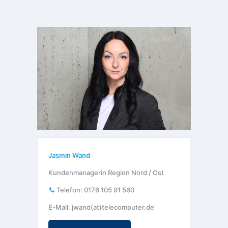
Jasmin Wand
Kundenmanagerin Region Nord / Ost
Telefon:
0176 105 91 560
E-Mail: jwand(at)telecomputer.de