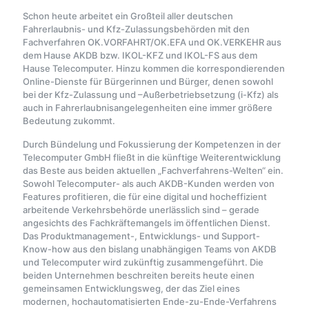
Schon heute arbeitet ein Großteil aller deutschen
Fahrerlaubnis- und Kfz-Zulassungsbehörden mit den
Fachverfahren OK.VORFAHRT/OK.EFA und OK.VERKEHR aus
dem Hause AKDB bzw. IKOL-KFZ und IKOL-FS aus dem
Hause Telecomputer. Hinzu kommen die korrespondierenden
Online-Dienste für Bürgerinnen und Bürger, denen sowohl
bei der Kfz-Zulassung und –Außerbetriebsetzung (i-Kfz) als
auch in Fahrerlaubnisangelegenheiten eine immer größere
Bedeutung zukommt.
Durch Bündelung und Fokussierung der Kompetenzen in der
Telecomputer GmbH fließt in die künftige Weiterentwicklung
das Beste aus beiden aktuellen „Fachverfahrens-Welten“ ein.
Sowohl Telecomputer- als auch AKDB-Kunden werden von
Features profitieren, die für eine digital und hocheffizient
arbeitende Verkehrsbehörde unerlässlich sind – gerade
angesichts des Fachkräftemangels im öffentlichen Dienst.
Das Produktmanagement-, Entwicklungs- und Support-
Know-how aus den bislang unabhängigen Teams von AKDB
und Telecomputer wird zukünftig zusammengeführt. Die
beiden Unternehmen beschreiten bereits heute einen
gemeinsamen Entwicklungsweg, der das Ziel eines
modernen, hochautomatisierten Ende-zu-Ende-Verfahrens