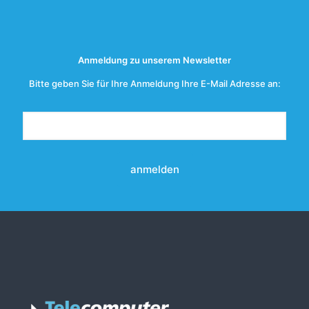
Anmeldung zu unserem Newsletter
Bitte geben Sie für Ihre Anmeldung Ihre E-Mail Adresse an:
A
l
t
e
r
n
a
t
i