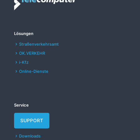
v
e
:
Lösungen
Straßenverkehrsamt
OK.VERKEHR
i-Kfz
Online-Dienste
Service
SUPPORT
Downloads