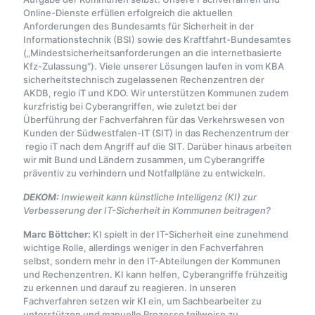
Online-Dienste erfüllen erfolgreich die aktuellen
Anforderungen des Bundesamts für Sicherheit in der
Informationstechnik (BSI) sowie des Kraftfahrt-Bundesamtes
(„Mindestsicherheitsanforderungen an die internetbasierte
Kfz-Zulassung“). Viele unserer Lösungen laufen in vom KBA
sicherheitstechnisch zugelassenen Rechenzentren der
AKDB, regio iT und KDO. Wir unterstützen Kommunen zudem
kurzfristig bei Cyberangriffen, wie zuletzt bei der
Überführung der Fachverfahren für das Verkehrswesen von
Kunden der Südwestfalen-IT (SIT) in das Rechenzentrum der
regio iT nach dem Angriff auf die SIT. Darüber hinaus arbeiten
wir mit Bund und Ländern zusammen, um Cyberangriffe
präventiv zu verhindern und Notfallpläne zu entwickeln.
DEKOM:
Inwieweit kann künstliche Intelligenz (KI) zur
Verbesserung der IT-Sicherheit in Kommunen beitragen?
Marc Böttcher:
KI spielt in der IT-Sicherheit eine zunehmend
wichtige Rolle, allerdings weniger in den Fachverfahren
selbst, sondern mehr in den IT-Abteilungen der Kommunen
und Rechenzentren. KI kann helfen, Cyberangriffe frühzeitig
zu erkennen und darauf zu reagieren. In unseren
Fachverfahren setzen wir KI ein, um Sachbearbeiter zu
unterstützen und manuelle Prozesse teilweise zu