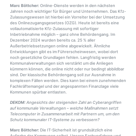
Marc Böttcher:
Online-Dienste werden in den nächsten
Jahren noch wichtiger für Bürger und Unternehmen. Das Kfz-
Zulassungswesen ist hierbei ein Vorreiter bei der Umsetzung
des Onlinezugangsgesetzes (OZG). Heute ist bereits eine
vollautomatisierte Kfz-Zulassung mit sofortiger
Inbetriebnahme möglich – ganz ohne Behördengang. Im
Dezember 2024 wurden bereits ca. 25 % aller
Außerbetriebsetzungen online abgewickelt. Ähnliche
Entwicklungen gibt es im Führerscheinwesen, wobei dort
noch gesetzliche Grundlagen fehlen. Langfristig werden
Kommunalverwaltungen sich verstärkt um die Anliegen
kümmern können, die online nicht oder nur bedingt abbildbar
sind. Der klassische Behördengang soll zur Ausnahme in
komplexen Fällen werden. Dies kann bei einem zunehmenden
Fachkräftemangel und der angespannten Finanzlage viele
Kommunen spürbar entlasten.
DEKOM:
Angesichts der steigenden Zahl an Cyberangriffen
auf kommunale Verwaltungen – welche Maßnahmen setzt
Telecomputer in Zusammenarbeit mit Partnern um, um den
Schutz kommunaler IT-Systeme zu verbessern?
Marc Böttcher:
Die IT-Sicherheit ist grundsätzlich eine
Aufgabe der Kommunen selbst. Unsere Fachverfahren und