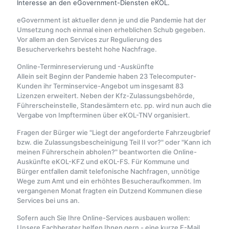
Interesse an den eGovernment-Diensten eKOL.
eGovernment ist aktueller denn je und die Pandemie hat der
Umsetzung noch einmal einen erheblichen Schub gegeben.
Vor allem an den Services zur Regulierung des
Besucherverkehrs besteht hohe Nachfrage.
Online-Terminreservierung und -Auskünfte
Allein seit Beginn der Pandemie haben 23 Telecomputer-
Kunden ihr Terminservice-Angebot um insgesamt 83
Lizenzen erweitert. Neben der Kfz-Zulassungsbehörde,
Führerscheinstelle, Standesämtern etc. pp. wird nun auch die
Vergabe von Impfterminen über eKOL-TNV organisiert.
Fragen der Bürger wie "Liegt der angeforderte Fahrzeugbrief
bzw. die Zulassungsbescheinigung Teil II vor?" oder "Kann ich
meinen Führerschein abholen?" beantworten die Online-
Auskünfte eKOL-KFZ und eKOL-FS. Für Kommune und
Bürger entfallen damit telefonische Nachfragen, unnötige
Wege zum Amt und ein erhöhtes Besucheraufkommen. Im
vergangenen Monat fragten ein Dutzend Kommunen diese
Services bei uns an.
Sofern auch Sie Ihre Online-Services ausbauen wollen:
Unsere Fachberater helfen Ihnen gern - eine kurze E-Mail