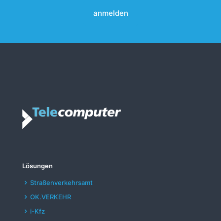
A
l
t
e
r
n
a
t
i
v
e
:
Lösungen
Straßenverkehrsamt
OK.VERKEHR
i-Kfz